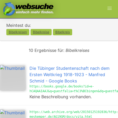
Meintest du:
Bibelkreisen
Bibelkreise
Bibelkreis
10 Ergebnisse für:
Bibelkreises
Die Tübinger Studentenschaft nach dem
Ersten Weltkrieg 1918-1923 - Manfred
Schmid - Google Books
https://books.google.de/books?id=e-
hCAQAAIAAJ&q=guestfalia+t%C3%BCbingen&dq=guestfa
Keine Beschreibung vorhanden.
https://web.archive.org/web/20150125192836/http:
meskemper.de/AG19GM/docs/vita.html