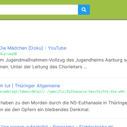
 Die Mädchen [Doku] - YouTube
OLyruayQE
 dem Jugendmaßnahmen-Vollzug des Jugendheims Aarburg s
n. Unter der Leitung des Chorleiters ...
h tut | Thüringer Allgemeine
e/web/zgt/leben/detail/-/specific/Euthanasie-Geschichte-die-weh-
 haben zu den Morden durch die NS-Euthanasie in Thüring
zen sie den Opfern ein bleibendes Denkmal.
 Von wegen aufgeklärt - Panorama - Süddeutsche.de