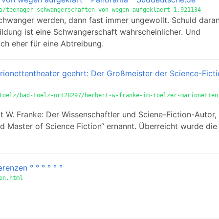
a/teenager-schwangerschaften-von-wegen-aufgeklaert-1.921134
hwanger werden, dann fast immer ungewollt. Schuld daran
ildung ist eine Schwangerschaft wahrscheinlicher. Und
ch eher für eine Abtreibung.
rionettentheater geehrt: Der Großmeister der Science-Ficti
toelz/bad-toelz-ort28297/herbert-w-franke-im-toelzer-marionetten
 W. Franke: Der Wissenschaftler und Sciene-Fiction-Autor, 
d Master of Science Fiction“ ernannt. Überreicht wurde die
renzen ° ° ° ° ° °
en.html