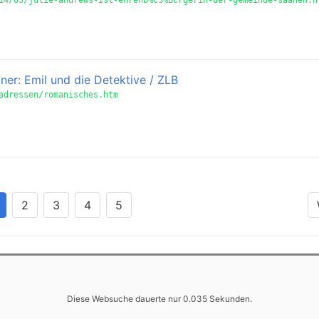
14/03/julie-andrews-ist-ehrenb%C3%BCrgerin-der-gemeinde-saanen.h
ner: Emil und die Detektive / ZLB
adressen/romanisches.htm
2
3
4
5
Diese Websuche dauerte nur 0.035 Sekunden.