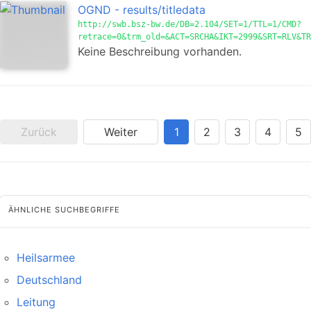
OGND - results/titledata
http://swb.bsz-bw.de/DB=2.104/SET=1/TTL=1/CMD?
retrace=0&trm_old=&ACT=SRCHA&IKT=2999&SRT=RLV&TR
Keine Beschreibung vorhanden.
Zurück
Weiter
1
2
3
4
5
ÄHNLICHE SUCHBEGRIFFE
Heilsarmee
Deutschland
Leitung