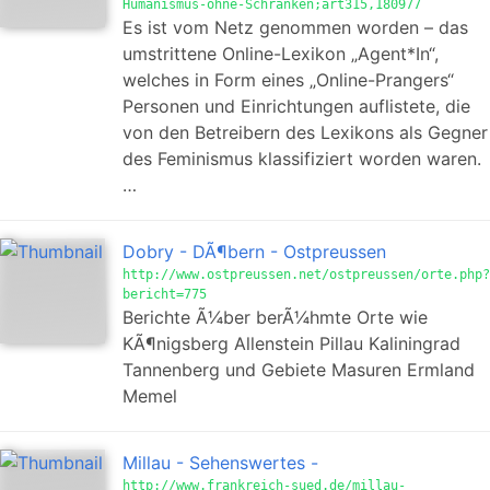
Humanismus-ohne-Schranken;art315,180977
Es ist vom Netz genommen worden – das
umstrittene Online-Lexikon „Agent*In“,
welches in Form eines „Online-Prangers“
Personen und Einrichtungen auflistete, die
von den Betreibern des Lexikons als Gegner
des Feminismus klassifiziert worden waren.
…
Dobry - DÃ¶bern - Ostpreussen
http://www.ostpreussen.net/ostpreussen/orte.php?
bericht=775
Berichte Ã¼ber berÃ¼hmte Orte wie
KÃ¶nigsberg Allenstein Pillau Kaliningrad
Tannenberg und Gebiete Masuren Ermland
Memel
Millau - Sehenswertes -
http://www.frankreich-sued.de/millau-