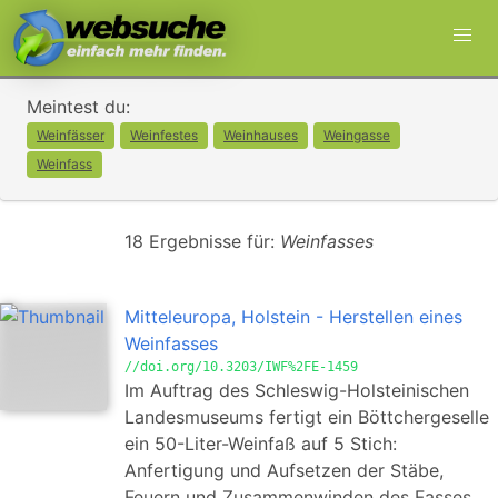
Meintest du:
Weinfässer
Weinfestes
Weinhauses
Weingasse
Weinfass
18 Ergebnisse für:
Weinfasses
Mitteleuropa, Holstein - Herstellen eines
Weinfasses
//doi.org/10.3203/IWF%2FE-1459
Im Auftrag des Schleswig-Holsteinischen
Landesmuseums fertigt ein Böttchergeselle
ein 50-Liter-Weinfaß auf 5 Stich:
Anfertigung und Aufsetzen der Stäbe,
Feuern und Zusammenwinden des Fasses,